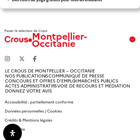
Passer le selecteur de Crous
Montpellier-
Occitanie
Aix
Marseille
Avignon
LE CROUS DE MONTPELLIER – OCCITANIE
NOS PUBLICATIONS
COMMUNIQUÉ DE PRESSE
Amiens
CONCOURS ET OFFRES D’EMPLOI
MARCHÉS PUBLICS
Picardie
ACTES ADMINISTRATIFS
VOIE DE RECOURS ET MÉDIATION
DONNEZ VOTRE AVIS
Antilles
Accessibilité : partiellement conforme
Guyane
Données personnelles / Cookies
Crédits & Mentions légales
Bordeaux-
Aquitaine
Plan du site