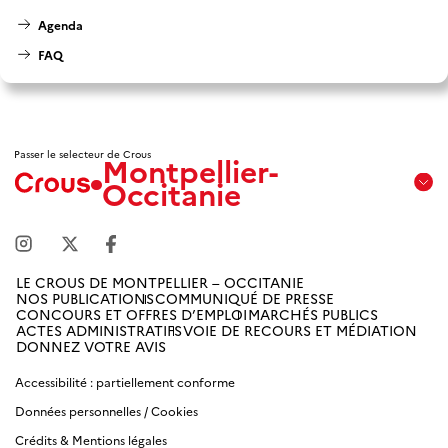
Agenda
FAQ
Passer le selecteur de Crous
Montpellier-
Occitanie
Aix
Marseille
Avignon
LE CROUS DE MONTPELLIER – OCCITANIE
NOS PUBLICATIONS
COMMUNIQUÉ DE PRESSE
Amiens
CONCOURS ET OFFRES D’EMPLOI
MARCHÉS PUBLICS
Picardie
ACTES ADMINISTRATIFS
VOIE DE RECOURS ET MÉDIATION
DONNEZ VOTRE AVIS
Antilles
Accessibilité : partiellement conforme
Guyane
Données personnelles / Cookies
Crédits & Mentions légales