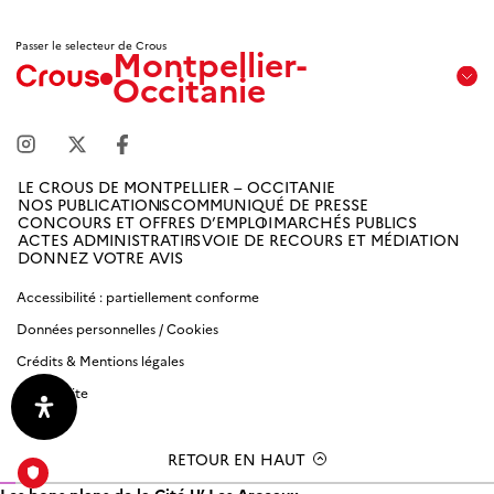
Passer le selecteur de Crous
Montpellier-
Occitanie
Aix
Marseille
Avignon
LE CROUS DE MONTPELLIER – OCCITANIE
NOS PUBLICATIONS
COMMUNIQUÉ DE PRESSE
Amiens
CONCOURS ET OFFRES D’EMPLOI
MARCHÉS PUBLICS
Picardie
ACTES ADMINISTRATIFS
VOIE DE RECOURS ET MÉDIATION
DONNEZ VOTRE AVIS
Antilles
Accessibilité : partiellement conforme
Guyane
Données personnelles / Cookies
Crédits & Mentions légales
Bordeaux-
Aquitaine
Plan du site
Bourgogne
RETOUR EN HAUT
Franche-