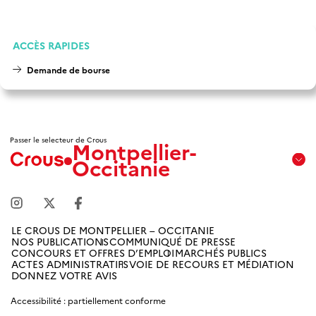
ACCÈS RAPIDES
Demande de bourse
Passer le selecteur de Crous
Montpellier-
Occitanie
Aix
Marseille
Avignon
LE CROUS DE MONTPELLIER – OCCITANIE
NOS PUBLICATIONS
COMMUNIQUÉ DE PRESSE
Amiens
CONCOURS ET OFFRES D’EMPLOI
MARCHÉS PUBLICS
Picardie
ACTES ADMINISTRATIFS
VOIE DE RECOURS ET MÉDIATION
DONNEZ VOTRE AVIS
Antilles
Accessibilité : partiellement conforme
Guyane