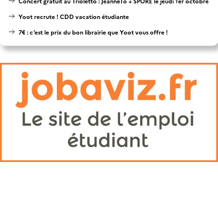
Concert gratuit au Trioletto : JeanneTo + SPORE le jeudi 1er octobre
Yoot recrute ! CDD vacation étudiante
7€ : c’est le prix du bon librairie que Yoot vous offre !