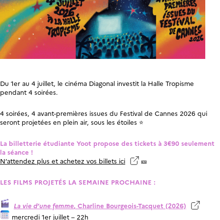
Du 1er au 4 juillet, le cinéma Diagonal investit la Halle Tropisme
pendant 4 soirées.
4 soirées, 4 avant-premières issues du Festival de Cannes 2026 qui
seront projetées en plein air, sous les étoiles ⭐
La billetterie étudiante Yoot propose des tickets à 3€90 seulement
la séance !
N’attendez plus et achetez vos billets ici
🎫
LES FILMS PROJETÉS LA SEMAINE PROCHAINE :
La vie d’une femme
, Charline Bourgeois-Tacquet (2026)
mercredi 1er juillet – 22h