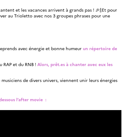
hantent et les vacances arrivent à grands pas ! 🎉🍾Et pour
uver au Trioletto avec nos 3 groupes phrases pour une
 reprends avec énergie et bonne humeur
un répertoire de
u RAP et du RNB !
Alors, prêt.es à chanter avec eux les
?
usiciens de divers univers, viennent unir leurs énergies
dessous l’after movie :