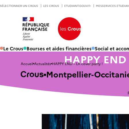
SÉLECTIONNER UN CROUS
LES CROUS
ETUDIANT.GOUV.fr
MESSERVICES.ETUDIAN
Le Crous
Bourses et aides financières
Social et acc
HAPPY END –
Accueil
Actualités
HAPPY END – LA cover party !
Montpellier-Occitani